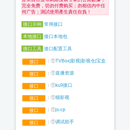
完全免费，切勿付费购买；勿相信内中任
何广告；測試使用產生責任自負！
接口示例
常用接口
本地接口
接口本地包
接口工具
接口配置工具
：①
TVBox|影视|影视仓|宝盒
接口
：①
直播资源
接口
：①
ku9接口
接口
：①
猫影视
接口
：①
js-cp
接口
：①
调试助手
接口